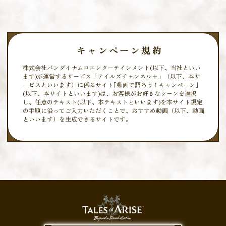
キャンペーン規約
株式会社バンダイナムコエンターテインメント(以下、当社といい
ます)が運営するサービス「テイルズチャンネル＋」（以下、本サ
ービスといいます）に係るサイト｢動画で語ろう！キャンペーン｣
(以下、本サイトといいます)は、お客様がお好きなシーンを選択
し、任意のテキスト(以下、本テキストといいます)を本サイト規定
の手順に沿ってご入力いただくことで、おすすめ動画（以下、動画
といいます）を生成できるサイトです。
本サイトをご利用いただく前に、本規約をよくお読みいただき、ご
同意のうえ、ご利用いただけますようお願い申し上げます。
また、本サイトに連動して『「Tales of ARISE – Beyond the Dawn
Edition」動画で語ろう！キャンペーン』（以下、本キャンペーン
といいます）を実施いたします。
お客様は、動画を生成された時点で、本規約の内容にご同意いただ
いたものとみなします。
万一ご同意いただけない場合には、恐れ入りますが、ご利用をお控
えください。
お客様が未成年者である場合には、必ずお客様の法定代理人（親権
者等）とともに本規約を確認し、法定代理人の同意を得てから本サ